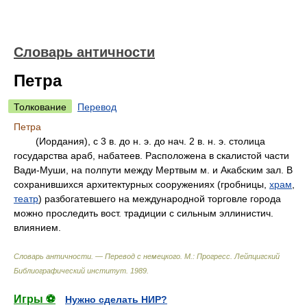
Словарь античности
Петра
Толкование
Перевод
Петра
(Иордания), с 3 в. до н. э. до нач. 2 в. н. э. столица
государства араб, набатеев. Расположена в скалистой части
Вади-Муши, на полпути между Мертвым м. и Акабским зал. В
сохранившихся архитектурных сооружениях (гробницы,
храм
,
театр
) разбогатевшего на международной торговле города
можно проследить вост. традиции с сильным эллинистич.
влиянием.
Словарь античности. — Перевод с немецкого. М.: Прогресс
.
Лейпцигский
Библиографический институт
.
1989
.
Игры ⚽
Нужно сделать НИР?