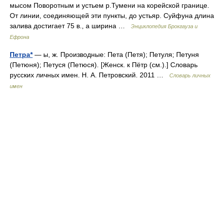
мысом Поворотным и устьем р.Тумени на корейской границе.
От линии, соединяющей эти пункты, до устьяр. Суйфуна длина
залива достигает 75 в., а ширина …
Энциклопедия Брокгауза и
Ефрона
Петра*
— ы, ж. Производные: Пета (Петя); Петуля; Петуня
(Петюня); Петуся (Петюся). [Женск. к Пётр (см.).] Словарь
русских личных имен. Н. А. Петровский. 2011 …
Словарь личных
имен