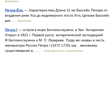
Википедия
Петра-Ёль
— Характеристика Длина 11 км Бассейн Печора от
впадения реки Уса до водомерного поста Усть Цильма Бассейн
рек …
Википедия
Петра I
— остров в море Беллинсгаузена, в Зап. Антарктике.
Открыт в 1821 г. Первой русск. антарктической экспедицией
Ф.Беллинсгаузена и М. П. Лазарева. Тогда же назван в честь
императора России Петра I (1672 1725) как ...виновника
существования в… …
Географическая энциклопедия