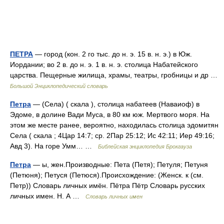
ПЕТРА
— город (кон. 2 го тыс. до н. э. 15 в. н. э.) в Юж.
Иордании; во 2 в. до н. э. 1 в. н. э. столица Набатейского
царства. Пещерные жилища, храмы, театры, гробницы и др …
Большой Энциклопедический словарь
Петра
— (Села) ( скала ), столица набатеев (Наваиоф) в
Эдоме, в долине Вади Муса, в 80 км юж. Мертвого моря. На
этом же месте ранее, вероятно, находилась столица эдомитян
Села ( скала ; 4Цар 14:7; ср. 2Пар 25:12; Ис 42:11; Иер 49:16;
Авд 3). На горе Умм… …
Библейская энциклопедия Брокгауза
Петра
— ы, жен.Производные: Пета (Петя); Петуля; Петуня
(Петюня); Петуся (Петюся).Происхождение: (Женск. к (см.
Петр)) Словарь личных имён. Пётра Пётр Словарь русских
личных имен. Н. А …
Словарь личных имен