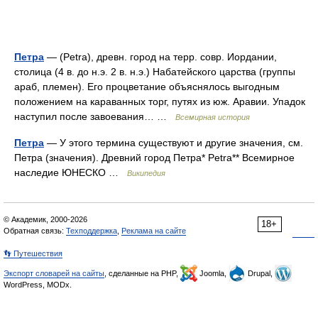
Петра
— (Petra), древн. город на терр. совр. Иордании,
столица (4 в. до н.э. 2 в. н.э.) Набатейского царства (группы
араб, племен). Его процветание объяснялось выгодным
положением на караванных торг, путях из юж. Аравии. Упадок
наступил после завоевания… …
Всемирная история
Петра
— У этого термина существуют и другие значения, см.
Петра (значения). Древний город Петра* Petra** Всемирное
наследие ЮНЕСКО …
Википедия
© Академик, 2000-2026
18+
Обратная связь:
Техподдержка
,
Реклама на сайте
👣 Путешествия
Экспорт словарей на сайты
, сделанные на PHP,
Joomla,
Drupal,
WordPress, MODx.